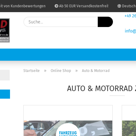
it von Kundenbewertungen
Ab 50 EUR Versandkostenfrei!
Deutsch
+49 26
Suche...
Lieferland
info@
re
E-Mail
Passwort
USDRUCKEN UND KOPIEREN
BINDUNGEN
PAKETSHOP
GRAF
»
»
Startseite
Online Shop
Auto & Motorrad
AUTO & MOTORRAD
Konto erstellen
Passwort vergessen?