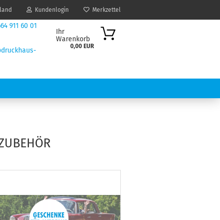
land
Kundenlogin
Merkzettel
64 911 60 01
Ihr
Warenkorb
0,00 EUR
druckhaus-
nnerod.de
IK / DESIGN
DRUCKDATEN ANLEGEN
 ZUBEHÖR