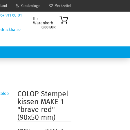
land
Kundenlogin
Merkzettel
64 911 60 01
Ihr
Warenkorb
0,00 EUR
druckhaus-
nnerod.de
IK / DESIGN
DRUCKDATEN ANLEGEN
COLOP Stem­pel­
Colop
kis­sen MAKE 1
"brave red"
(90x50 mm)