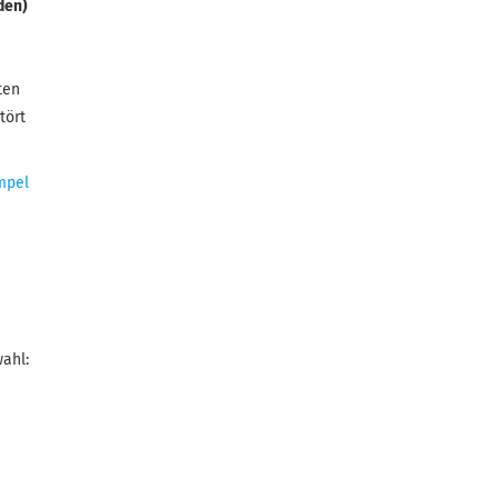
den)
ten
tört
mpel
ahl: