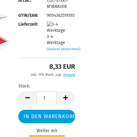
Art.Nr.:
COC-STEKI-
M1BRAVER
GTIN/EAN:
9004362519393
Lieferzeit:
3-4
Werktage
(Ausland abweichend)
8,33 EUR
inkl. 19% MwSt. zzgl.
Versand
Stück:
Stück
Weiter mit