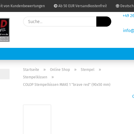
it von Kundenbewertungen
Ab 50 EUR Versandkostenfrei!
Deutsch
+49 26
Suche...
Lieferland
info@
re
E-Mail
Passwort
USDRUCKEN UND KOPIEREN
BINDUNGEN
PAKETSHOP
GRAF
»
»
»
Startseite
Online Shop
Stempel
»
Stempelkissen
COLOP Stempelkissen MAKE 1 "brave red" (90x50 mm)
Konto erstellen
Passwort vergessen?