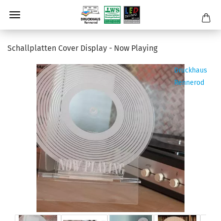
Schall­plat­ten Cover Dis­play - Now Play­ing
Druckhaus
Rennerod