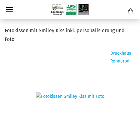
Fo­to­kis­sen mit Smi­ley Kiss inkl. per­so­na­li­sie­rung und
Foto
Druckhaus
Rennerod