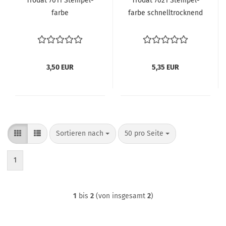
Tro­dat 7011 Stem­pel­
Tro­dat 7021 Stem­pel­
far­be
far­be schnell­trock­nend
3,50 EUR
5,35 EUR
Sortieren nach
pro Seite
Sortieren nach
50 pro Seite
1
1
bis
2
(von insgesamt
2
)