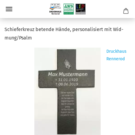
Schie­fer­kreuz be­ten­de Hände, per­so­na­li­siert mit Wid­
mung/Psalm
Druckhaus
Rennerod