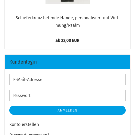
Schie­fer­kreuz be­ten­de Hände, per­so­na­li­siert mit Wid­
mung/Psalm
ab 22,00 EUR
Kundenlogin
E-
Mail-
Adresse
Passwort
ANMELDEN
Konto erstellen