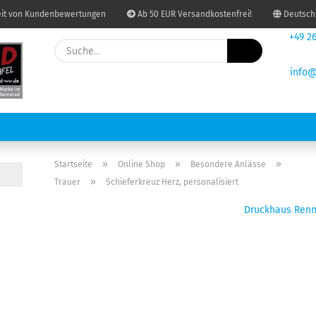
it von Kundenbewertungen
Ab 50 EUR Versandkostenfrei!
Deutsch
+49 26
Suche...
Lieferland
info@
re
E-Mail
Passwort
USDRUCKEN UND KOPIEREN
BINDUNGEN
PAKETSHOP
GRAF
»
»
»
Startseite
Online Shop
Besondere Anlässe
»
Trauer
Schieferkreuz Herz, personalisiert
Druckhaus Ren
Konto erstellen
Passwort vergessen?