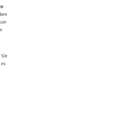
en
eben
atum
en
 Sie
 es