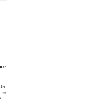
n an
. Sie
h im
r