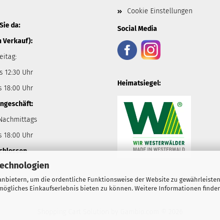
Cookie Einstellungen
Sie da:
Social Media
n Verkauf):
eitag:
s 12:30 Uhr
Heimatsiegel:
s 18:00 Uhr
ngeschäft:
 Nachmittags
s 18:00 Uhr
chlossen
Technologien
nbietern, um die ordentliche Funktionsweise der Website zu gewährleisten
ögliches Einkaufserlebnis bieten zu können. Weitere Informationen finden
Shopping Cart Solution
by Gambio.com © 2026