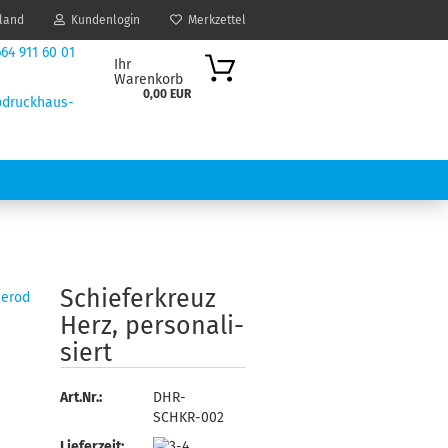
land
Kundenlogin
Merkzettel
64 911 60 01
Ihr
Warenkorb
0,00 EUR
druckhaus-
nnerod.de
IK / DESIGN
DRUCKDATEN ANLEGEN
Schie­fer­kreuz
nerod
Herz, per­so­na­li­
siert
Art.Nr.:
DHR-
SCHKR-002
Lieferzeit: