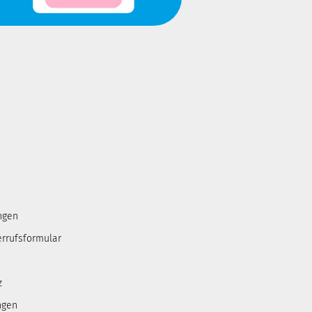
ngen
errufsformular
z
ngen