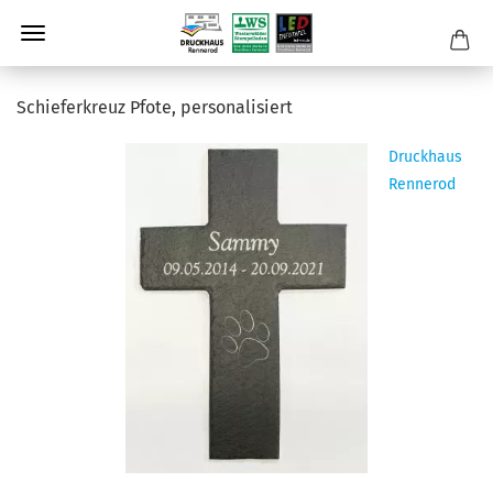
Schie­fer­kreuz Pfote, per­so­na­li­siert
Druckhaus
Rennerod