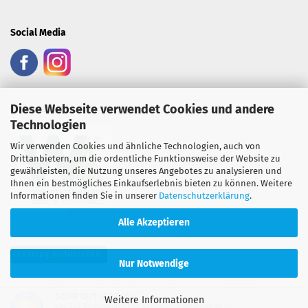
Social Media
Diese Webseite verwendet Cookies und andere
Heimatsiegel:
Technologien
Wir verwenden Cookies und ähnliche Technologien, auch von
Drittanbietern, um die ordentliche Funktionsweise der Website zu
gewährleisten, die Nutzung unseres Angebotes zu analysieren und
Ihnen ein bestmögliches Einkaufserlebnis bieten zu können. Weitere
Informationen finden Sie in unserer
Datenschutzerklärung
.
Alle Akzeptieren
Vertrag widerrufen
Nur Notwendige
Shopping Cart Solution
by Gambio.com © 2026
SEHR GUT
(4.81 / 5)
Weitere Informationen
aus
123
Bewertungen bei: google.com, shopvote.de ⓘ