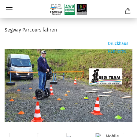
Seg­way Par­cours fah­ren
Druckhaus
Rennerod