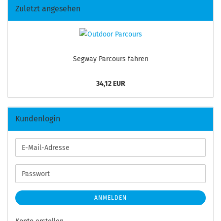
Zuletzt angesehen
Seg­way Par­cours fah­ren
34,12 EUR
Kundenlogin
E-
Mail-
Adresse
Passwort
ANMELDEN