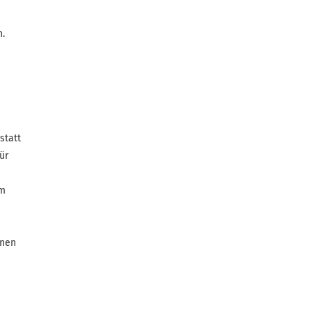
n.
s
statt
ür
em
enen