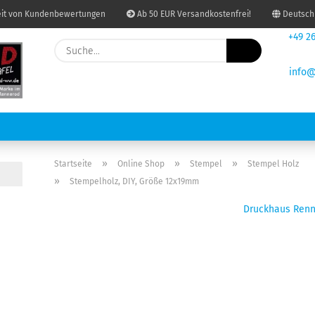
it von Kundenbewertungen
Ab 50 EUR Versandkostenfrei!
Deutsch
+49 26
Suche...
Lieferland
info@
re
E-Mail
Passwort
USDRUCKEN UND KOPIEREN
BINDUNGEN
PAKETSHOP
GRAF
»
»
»
Startseite
Online Shop
Stempel
Stempel Holz
»
Stempelholz, DIY, Größe 12x19mm
Druckhaus Ren
Konto erstellen
Passwort vergessen?