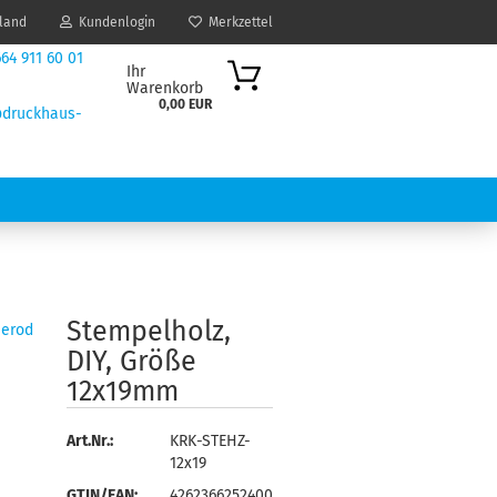
land
Kundenlogin
Merkzettel
64 911 60 01
Ihr
Warenkorb
0,00 EUR
druckhaus-
nnerod.de
IK / DESIGN
DRUCKDATEN ANLEGEN
Stem­pel­holz,
nerod
DIY, Größe
12x19mm
Art.Nr.:
KRK-STEHZ-
12x19
GTIN/EAN:
4262366252400