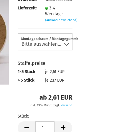
Lieferzeit:
3-4
Werktage
(Ausland abweichend)
Montageschaum / Montagegummi:
Staffelpreise
1-5 Stück
je 2,61 EUR
> 5 Stück
je 2,17 EUR
ab 2,61 EUR
inkl. 19% MwSt. zzgl.
Versand
Stück:
Stück