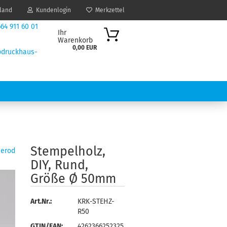
land
Kundenlogin
Merkzettel
64 911 60 01
Ihr
Warenkorb
0,00 EUR
druckhaus-
nnerod.de
IK / DESIGN
DRUCKDATEN ANLEGEN
Stem­pel­holz,
nerod
DIY, Rund,
Größe Ø 50mm
Art.Nr.:
KRK-STEHZ-
R50
GTIN/EAN:
4262366252325