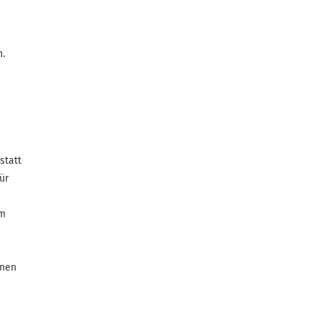
n.
s
statt
ür
em
enen