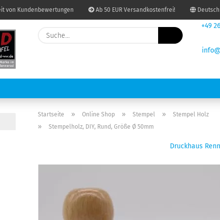
it von Kundenbewertungen
Ab 50 EUR Versandkostenfrei!
Deutsch
+49 26
Suche...
Lieferland
info@
re
E-Mail
Passwort
USDRUCKEN UND KOPIEREN
BINDUNGEN
PAKETSHOP
GRAF
»
»
»
Startseite
Online Shop
Stempel
Stempel Holz
»
Stempelholz, DIY, Rund, Größe Ø 50mm
Druckhaus Ren
Konto erstellen
Passwort vergessen?